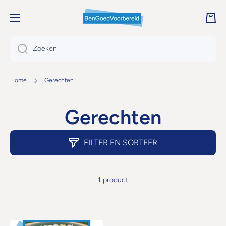
DOORGAAN NAAR ARTIKEL
Wink
Zoeken
Home
Gerechten
Gerechten
FILTER EN SORTEER
1 product