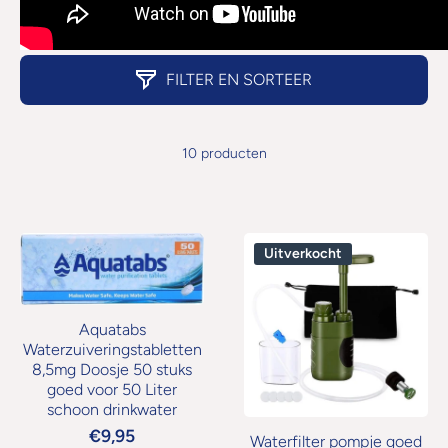
FILTER EN SORTEER
10 producten
Uitverkocht
Aquatabs
Waterzuiveringstabletten
8,5mg Doosje 50 stuks
goed voor 50 Liter
schoon drinkwater
€9,95
Waterfilter pompje goed