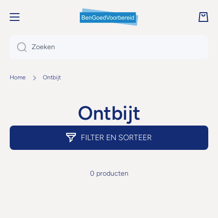
DOORGAAN NAAR ARTIKEL
Wink
Zoeken
Home
Ontbijt
Ontbijt
FILTER EN SORTEER
0 producten