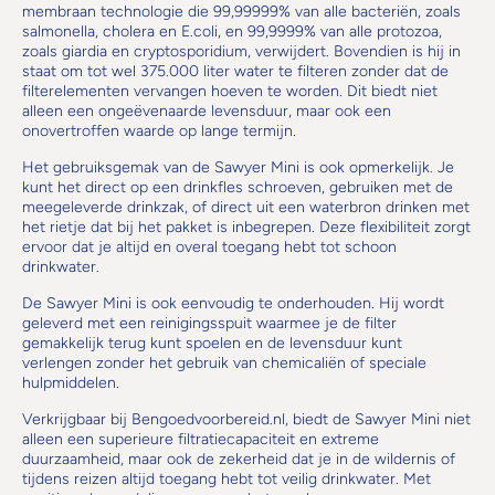
membraan technologie die 99,99999% van alle bacteriën, zoals
salmonella, cholera en E.coli, en 99,9999% van alle protozoa,
zoals giardia en cryptosporidium, verwijdert. Bovendien is hij in
staat om tot wel 375.000 liter water te filteren zonder dat de
filterelementen vervangen hoeven te worden. Dit biedt niet
alleen een ongeëvenaarde levensduur, maar ook een
onovertroffen waarde op lange termijn.
Het gebruiksgemak van de Sawyer Mini is ook opmerkelijk. Je
kunt het direct op een drinkfles schroeven, gebruiken met de
meegeleverde drinkzak, of direct uit een waterbron drinken met
het rietje dat bij het pakket is inbegrepen. Deze flexibiliteit zorgt
ervoor dat je altijd en overal toegang hebt tot schoon
drinkwater.
De Sawyer Mini is ook eenvoudig te onderhouden. Hij wordt
geleverd met een reinigingsspuit waarmee je de filter
gemakkelijk terug kunt spoelen en de levensduur kunt
verlengen zonder het gebruik van chemicaliën of speciale
hulpmiddelen.
Verkrijgbaar bij Bengoedvoorbereid.nl, biedt de Sawyer Mini niet
alleen een superieure filtratiecapaciteit en extreme
duurzaamheid, maar ook de zekerheid dat je in de wildernis of
tijdens reizen altijd toegang hebt tot veilig drinkwater. Met