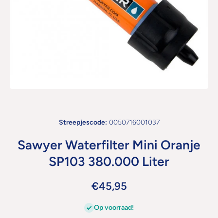
Open media 1 in modaal
Streepjescode:
0050716001037
Sawyer Waterfilter Mini Oranje
SP103 380.000 Liter
€45,95
Op voorraad!