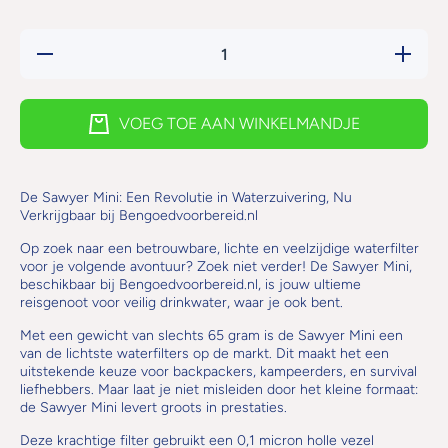
Hoeveelheid
Verhoog 
verlagen
hoeveelh
voor
voor
Sawyer
Sawyer
Waterfilter
Waterfilt
VOEG TOE AAN WINKELMANDJE
Mini Oranje
Mini Oran
SP103
SP103
380.000
380.00
Liter
Liter
De Sawyer Mini: Een Revolutie in Waterzuivering, Nu
Verkrijgbaar bij Bengoedvoorbereid.nl
Op zoek naar een betrouwbare, lichte en veelzijdige waterfilter
voor je volgende avontuur? Zoek niet verder! De Sawyer Mini,
beschikbaar bij Bengoedvoorbereid.nl, is jouw ultieme
reisgenoot voor veilig drinkwater, waar je ook bent.
Met een gewicht van slechts 65 gram is de Sawyer Mini een
van de lichtste waterfilters op de markt. Dit maakt het een
uitstekende keuze voor backpackers, kampeerders, en survival
liefhebbers. Maar laat je niet misleiden door het kleine formaat:
de Sawyer Mini levert groots in prestaties.
Deze krachtige filter gebruikt een 0,1 micron holle vezel