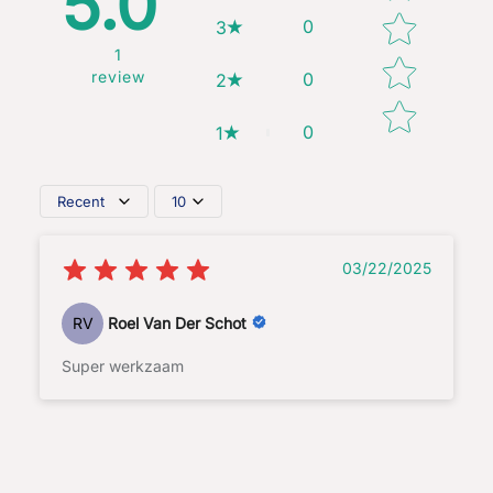
5.0
0
3
1
review
0
2
0
1
Recent
10
03/22/2025
RV
Roel Van Der Schot
Super werkzaam