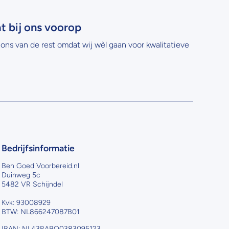
at bij ons voorop
ons van de rest omdat wij wèl gaan voor kwalitatieve
Bedrijfsinformatie
Ben Goed Voorbereid.nl
Duinweg 5c
5482 VR Schijndel
Kvk: 93008929
BTW: NL866247087B01
IBAN: NL43RABO0383095123