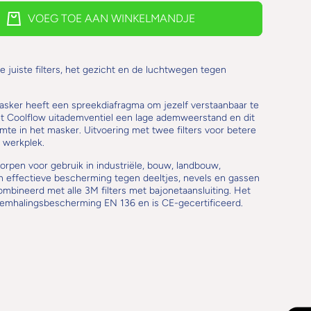
VOEG TOE AAN WINKELMANDJE
 juiste filters, het gezicht en de luchtwegen tegen
sker heeft een spreekdiafragma om jezelf verstaanbaar te
et Coolflow uitademventiel een lage ademweerstand en dit
te in het masker. Uitvoering met twee filters voor betere
 werkplek.
rpen voor gebruik in industriële, bouw, landbouw,
 effectieve bescherming tegen deeltjes, nevels en gassen
mbineerd met alle 3M filters met bajonetaansluiting. Het
emhalingsbescherming EN 136 en is CE-gecertificeerd.