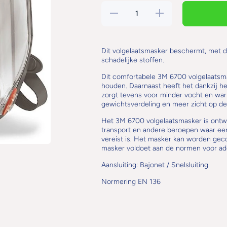
Hoeveelheid
Verhoog de
verlagen voor 3M
hoeveelheid voor
Volgelaatsmasker
3M
6700 Series Klein
Volgelaatsmasker
fijne pasvorm
6700 Series Klein
fijne pasvorm
Dit volgelaatsmasker beschermt, met de
schadelijke stoffen.
Dit comfortabele 3M 6700 volgelaatsma
houden. Daarnaast heeft het dankzij h
zorgt tevens voor minder vocht en warm
gewichtsverdeling en meer zicht op de
Het 3M 6700 volgelaatsmasker is ontwo
transport en andere beroepen waar een
vereist is. Het masker kan worden geco
masker voldoet aan de normen voor ad
Aansluiting: Bajonet / Snelsluiting
Normering EN 136