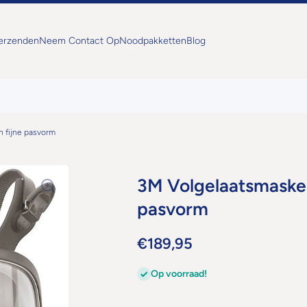
Verzenden
Neem Contact Op
Noodpakketten
Blog
n fijne pasvorm
3M Volgelaatsmasker
pasvorm
€189,95
Op voorraad!