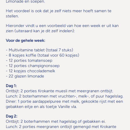
Limonade en soepen.
Het voordeel is ook dat je zelf niets meer hoeft samen te
stellen.
Hieronder vindt u een voorbeeld van hoe een week er uit kan
zien (uiteraard kan je dit zelf indelen):
Voor de gehele week:
- Multivitamine tablet (totaal 7 stuks)
- 8 kopjes koffie (totaal voor 60 kopjes)
- 12 porties tomatensoep
- 12 porties champignonsoep
- 12 kopjes chocolademelk
- 22 glazen limonade
Dag 1:
Ontbijt: 2 porties Krokante muesli met meergranen ontbijt.
Lunch: 2 boterhammen met vruchten-, melk-, of puur hagelslag.
Diner: 1 portie aardappelpuree met melk, gekookte rijst met een
gebakken eitje en als toetje Vanille vla.
Dag 2:
Ontbijt: 2 boterhammen met hagelslag of gebakken ei.
Lunch: 2 porties meergranen ontbijt gemengd met Krokante