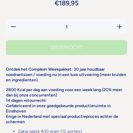
€189,95
Hoeveelheid
Verhoog
verlagen voor
hoeveelh
Compleet
voor
Luxe
Comple
Noodrantsoen
Luxe
UITVERKOCHT
2800 Kcal /
Noodrant
Dag 30 jaar
2800 Kca
houdbaar
Dag 30 j
Weekbox
houdba
Weekb
Ontdek het Compleet Weekpakket: 30 jaar houdbaar
noodrantsoen / voeding nu in een luxe uitvoering (meer kruiden
en ingredienten).
2800 Kcal per dag aan voeding voor een week lang (20% meer
dan bij onze concurrenten)
14 dagen retourrecht
Gefabriceerd in onze goedgekeurde productieruimte in
Eindhoven
Enige in Nederland met speciaal productieproces achter de
schermen
Zakje pasta 400 gram (12 porties)