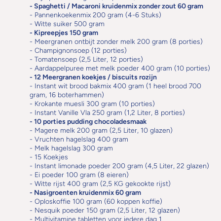
-
Spaghetti / Macaroni kruidenmix zonder zout 60 gram
- Pannenkoekenmix 200 gram (4-6 Stuks)
- Witte suiker 500 gram
-
Kipreepjes 150 gram
- Meergranen ontbijt zonder melk 200 gram (8 porties)
- Champignonsoep (12 porties)
- Tomatensoep (2,5 Liter, 12 porties)
- Aardappelpuree met melk poeder 400 gram (10 porties)
-
12 Meergranen koekjes / biscuits rozijn
- Instant wit brood bakmix 400 gram (1 heel brood 700
gram, 16 boterhammen)
- Krokante muesli 300 gram (10 porties)
- Instant Vanille Vla 250 gram (1,2 Liter, 8 porties)
-
10 porties pudding chocoladesmaak
- Magere melk 200 gram (2,5 Liter, 10 glazen)
- Vruchten hagelslag 400 gram
- Melk hagelslag 300 gram
- 15 Koekjes
- Instant limonade poeder 200 gram (4,5 Liter, 22 glazen)
- Ei poeder 100 gram (8 eieren)
- Witte rijst 400 gram (2,5 KG gekookte rijst)
-
Nasigroenten kruidenmix 60 gram
- Oploskoffie 100 gram (60 koppen koffie)
- Nesquik poeder 150 gram (2,5 Liter, 12 glazen)
- Multivitamine tabletten voor iedere dag 1