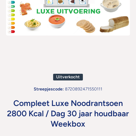
Open media 1 in modaal
Uitverkocht
Streepjescode:
8720892471550111
Compleet Luxe Noodrantsoen
2800 Kcal / Dag 30 jaar houdbaar
Weekbox