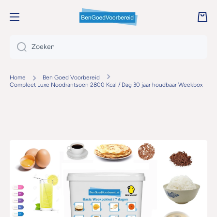
DOORGAAN NAAR ARTIKEL
Wink
Zoeken
Home
Ben Goed Voorbereid
Compleet Luxe Noodrantsoen 2800 Kcal / Dag 30 jaar houdbaar Weekbox
Ga naar productinformatie