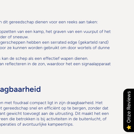
an dit gereedschap dienen voor een reeks aan taken:
 opzetten van een kamp, het graven van een vuurput of het
dder of sneeuw.
legerscheppen hebben een serrated edge (gekarteld rand)
door ze kunnen worden gebruikt om door wortels of dunne
es kan de schep als een effectief wapen dienen.
an reflecteren in de zon, waardoor het een signaalapparaat
agbaarheid
Onze Reviews
 met foudraal compact ligt in zijn draagbaarheid. Het
et gereedschap snel en efficiënt op te bergen, zonder dat
cant gewicht toevoegt aan de uitrusting. Dit maakt het een
n die betrokken is bij activiteiten in de buitenlucht, of
operaties of avontuurlijke kampeertrips.