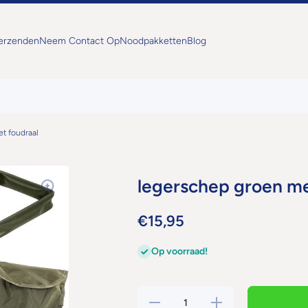
Verzenden
Neem Contact Op
Noodpakketten
Blog
t foudraal
legerschep groen me
€15,95
Op voorraad!
Hoeveelheid
Verhoog de