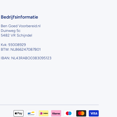
Bedrijfsinformatie
Ben Goed Voorbereid.nl
Duinweg 5c
5482 VR Schijndel
Kvk: 93008929
BTW: NL866247087B01
IBAN: NL43RABO0383095123
Betaalme