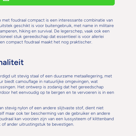
 met foudraal compact is een interessante combinatie van
 uitstek geschikt is voor buitengebruik, met name in militaire
amperen, hiking en survival. De legerschep, vaak ook een
neel stuk gereedschap dat essentieel is voor allerlei
een compact foudraal maakt het nog praktischer.
aliteit
rdigd uit stevig staal of een duurzame metaallegering, met
ur biedt camouflage in natuurlijke omgevingen, wat
epassingen. Het ontwerp is zodanig dat het gereedschap
oor het eenvoudig op te bergen en te vervoeren is in een
stevig nylon of een andere slijtvaste stof, dient niet
elf maar ook ter bescherming van de gebruiker en andere
foudraal kan voorzien zijn van een lussysteem of klittenband
of ander uitrustingstuk te bevestigen.