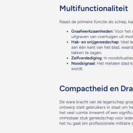
Multifunctionaliteit
Naast de primaire functie als schep, k
Graafwerkzaamheden
: Voor het
uitgraven van voertuigen uit mo
Hak- en snijgereedschap
: Veel 
aan één kant van het blad, waar
takken te zagen.
Zelfverdediging
: In noodsituati
Noodsignaal
: Het metalen blad k
wordt.
Compactheid en Dra
De ware kracht van de legerschep groen
ontwerp stelt gebruikers in staat om h
het veel ruimte inneemt of een signifi
onmisbaar stuk gereedschap voor iederee
het nu gaat om professionele militaire 