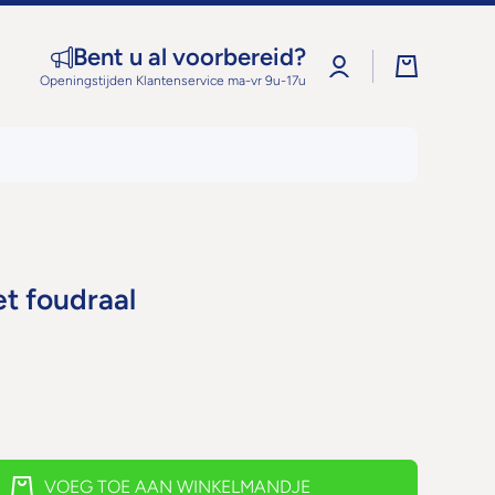
Bent u al voorbereid?
Log
Winkelwage
in
Openingstijden Klantenservice ma-vr 9u-17u
t foudraal
VOEG TOE AAN WINKELMANDJE