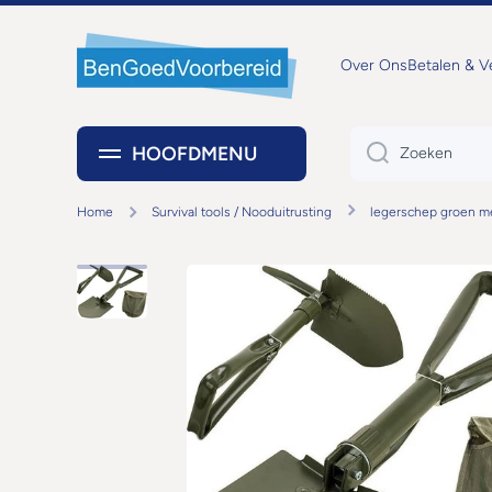
DOORGAAN NAAR ARTIKEL
Over Ons
Betalen & 
HOOFDMENU
Zoeken
Home
Survival tools / Nooduitrusting
legerschep groen me
Ga naar productinformatie