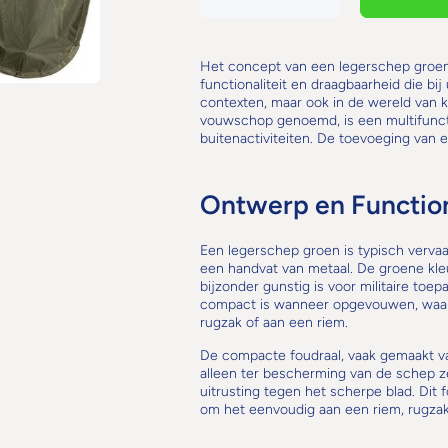
verlagen
hoeveelheid
voor
voor
legerschep
legerschep
groen met
groen met
foudraal
foudraal
Het concept van een legerschep groen
functionaliteit en draagbaarheid die bij
contexten, maar ook in de wereld van k
vouwschop genoemd, is een multifunctio
buitenactiviteiten. De toevoeging van 
Ontwerp en Function
Een legerschep groen is typisch vervaa
een handvat van metaal. De groene kle
bijzonder gunstig is voor militaire to
compact is wanneer opgevouwen, waard
rugzak of aan een riem.
De compacte foudraal, vaak gemaakt van 
alleen ter bescherming van de schep z
uitrusting tegen het scherpe blad. Dit 
om het eenvoudig aan een riem, rugzak 