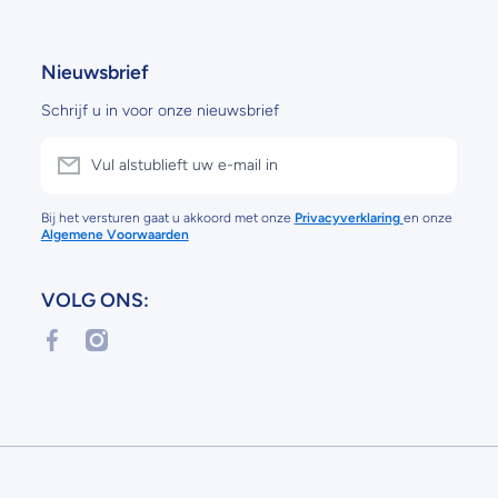
Nieuwsbrief
Schrijf u in voor onze nieuwsbrief
Vul alstublieft uw e-mail in
Bij het versturen gaat u akkoord met onze
Privacyverklaring
en onze
Algemene Voorwaarden
VOLG ONS:
facebookcom/profilephp?id=61556995364592
instagramcom/bengoedvoorbereidnl/