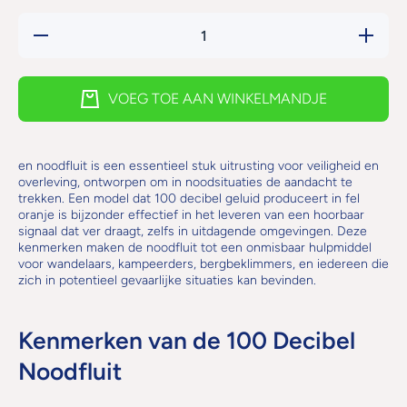
Hoeveelheid
Verhoog 
verlagen
hoeveelh
voor
voor
Noodfluit
Noodflui
100 decibel,
100
VOEG TOE AAN WINKELMANDJE
in fel oranje
decibel, 
fel oranj
en noodfluit is een essentieel stuk uitrusting voor veiligheid en
overleving, ontworpen om in noodsituaties de aandacht te
trekken. Een model dat 100 decibel geluid produceert in fel
oranje is bijzonder effectief in het leveren van een hoorbaar
signaal dat ver draagt, zelfs in uitdagende omgevingen. Deze
kenmerken maken de noodfluit tot een onmisbaar hulpmiddel
voor wandelaars, kampeerders, bergbeklimmers, en iedereen die
zich in potentieel gevaarlijke situaties kan bevinden.
Kenmerken van de 100 Decibel
Noodfluit