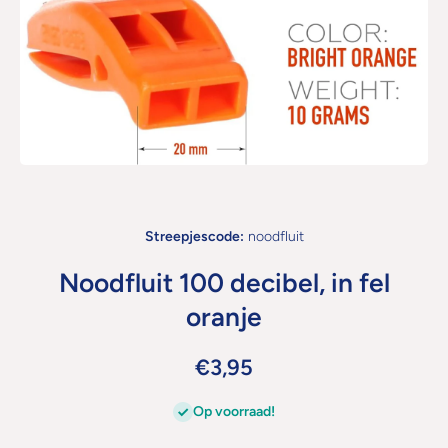
Open media 1 in modaal
Streepjescode:
noodfluit
Noodfluit 100 decibel, in fel
oranje
€3,95
Op voorraad!