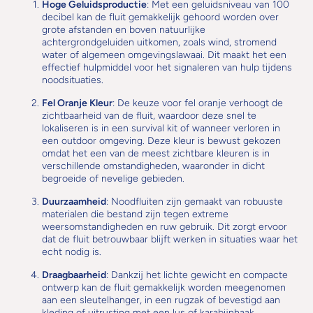
Hoge Geluidsproductie
: Met een geluidsniveau van 100
decibel kan de fluit gemakkelijk gehoord worden over
grote afstanden en boven natuurlijke
achtergrondgeluiden uitkomen, zoals wind, stromend
water of algemeen omgevingslawaai. Dit maakt het een
effectief hulpmiddel voor het signaleren van hulp tijdens
noodsituaties.
Fel Oranje Kleur
: De keuze voor fel oranje verhoogt de
zichtbaarheid van de fluit, waardoor deze snel te
lokaliseren is in een survival kit of wanneer verloren in
een outdoor omgeving. Deze kleur is bewust gekozen
omdat het een van de meest zichtbare kleuren is in
verschillende omstandigheden, waaronder in dicht
begroeide of nevelige gebieden.
Duurzaamheid
: Noodfluiten zijn gemaakt van robuuste
materialen die bestand zijn tegen extreme
weersomstandigheden en ruw gebruik. Dit zorgt ervoor
dat de fluit betrouwbaar blijft werken in situaties waar het
echt nodig is.
Draagbaarheid
: Dankzij het lichte gewicht en compacte
ontwerp kan de fluit gemakkelijk worden meegenomen
aan een sleutelhanger, in een rugzak of bevestigd aan
kleding of uitrusting met een lus of karabijnhaak.