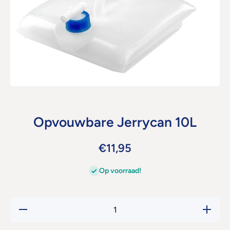
Open media 1 in modaal
Opvouwbare Jerrycan 10L
€11,95
Op voorraad!
Hoeveelheid
Verhoog 
verlagen
hoeveelh
voor
voor