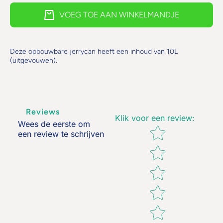
Opvouwbare
Opvouwb
Jerrycan
Jerryca
VOEG TOE AAN WINKELMANDJE
10L
10L
Deze opbouwbare jerrycan heeft een inhoud van 10L
(uitgevouwen).
Reviews
Klik voor een review
:
Wees de eerste om
Star rating
een review te schrijven