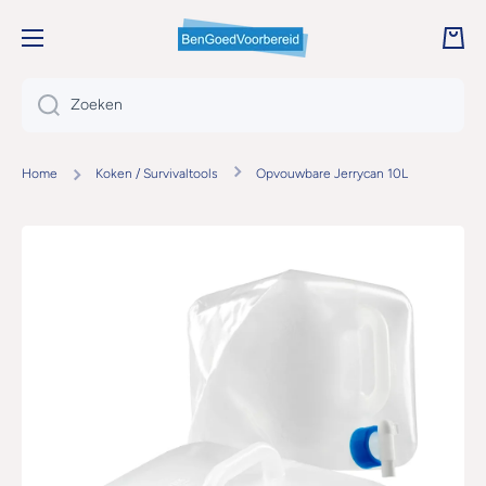
DOORGAAN NAAR ARTIKEL
Wink
Zoeken
Home
Koken / Survivaltools
Opvouwbare Jerrycan 10L
Ga naar productinformatie