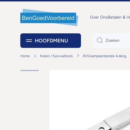
DOORGAAN NAAR ARTIKEL
Over Ons
Betalen & 
HOOFDMENU
Zoeken
Home
Koken / Survivaltools
RVS kampeerbestek 4 delig.
Ga naar productinformatie