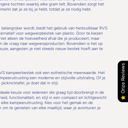
langere tochten waarbij elke gram telt. Bovendien zorgt het
merkt dat je ze bij je hebt, totdat je ze nodig hebt.
 belangrijker wordt, biedt het gebruik van herbruikbaar RVS
ternatief voor wegwerpbestek van plastic. Door te kiezen
niet alleen de hoeveelheid afval die je produceert, maar
van de vraag naar wegwerpproducten. Bovendien is het op
uze, aangezien je niet steeds nieuw bestek hoeft aan te
Onze Reviews
 RVS kampeerbestek ook een esthetische meerwaarde. Het
peeruitrusting een moderne en stijlvolle uitstraling. Of je
cknicktafel, je doet dat in stijl.
eale keuze voor iedereen die graag tijd doorbrengt in de
d, functionaliteit, en stijl in een compact en lichtgewicht
 elke kampeeruitrusting. Kies voor het gemak en de
 om te genieten van elke maaltijd, waar je avonturen je