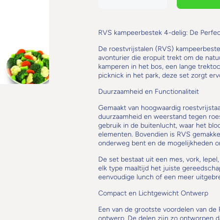
verlagen voor
hoeveelheid
RVS
voor RVS
kampeerbestek
kampeerbestek
4 delig.
4 delig.
RVS kampeerbestek 4-delig: De Perfec
De roestvrijstalen (RVS) kampeerbeste
avonturier die eropuit trekt om de natu
kamperen in het bos, een lange trekto
picknick in het park, deze set zorgt erv
Duurzaamheid en Functionaliteit
Gemaakt van hoogwaardig roestvrijstaal
duurzaamheid en weerstand tegen roest 
gebruik in de buitenlucht, waar het bl
elementen. Bovendien is RVS gemakkeli
onderweg bent en de mogelijkheden om
De set bestaat uit een mes, vork, lepe
elk type maaltijd het juiste gereedscha
eenvoudige lunch of een meer uitgebre
Compact en Lichtgewicht Ontwerp
Een van de grootste voordelen van de
ontwerp. De delen zijn zo ontworpen d