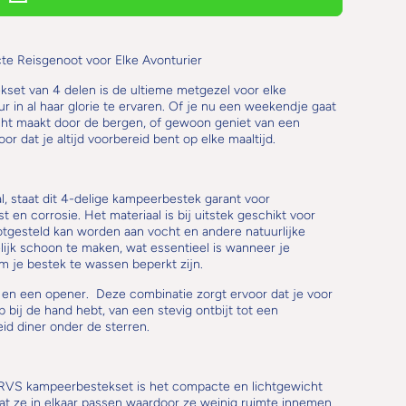
te Reisgenoot voor Elke Avonturier
kset van 4 delen is de ultieme metgezel voor elke
ur in al haar glorie te ervaren. Of je nu een weekendje gaat
cht maakt door de bergen, of gewoon geniet van een
oor dat je altijd voorbereid bent op elke maaltijd.
, staat dit 4-delige kampeerbestek garant voor
en corrosie. Het materiaal is bij uitstek geschikt voor
ootgesteld kan worden aan vocht en andere natuurlijke
jk schoon te maken, wat essentieel is wanneer je
 je bestek te wassen beperkt zijn.
l, en een opener. Deze combinatie zorgt ervoor dat je voor
p bij de hand hebt, van een stevig ontbijt tot een
id diner onder de sterren.
 RVS kampeerbestekset is het compacte en lichtgewicht
at ze in elkaar passen waardoor ze weinig ruimte innemen