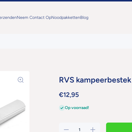
Verzenden
Neem Contact Op
Noodpakketten
Blog
RVS kampeerbestek 
€12,95
Op voorraad!
Hoeveelheid
Verhoog de