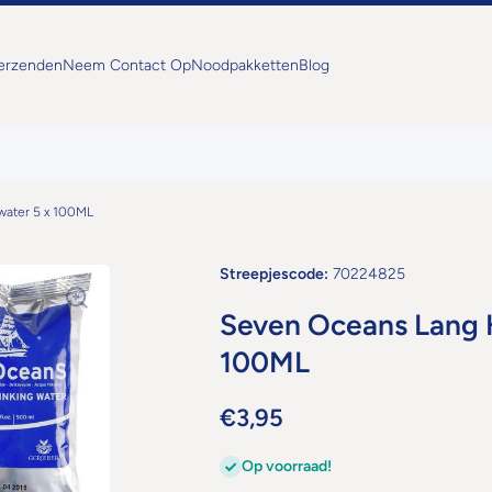
Verzenden
Neem Contact Op
Noodpakketten
Blog
water 5 x 100ML
Streepjescode:
70224825
Seven Oceans Lang 
100ML
€3,95
Op voorraad!