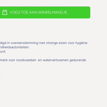
VOEG TOE AAN WINKELMANDJE
ardigd in overeenstemming met strenge eisen voor hygiëne
dheidsautoriteiten.
urd.
merk voor noodvoedsel- en waterrantsoenen gedurende
.