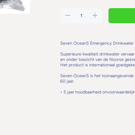
Hoeveelheid
Verhoog de
verlagen
hoeveelheid
voor Seven
voor Seven
Oceans
Oceans
Lang
Lang
Houdbaar
Houdbaar
Drinkwater
Drinkwater
Seven OceanS Emergency Drinkwater
5 x 100ML
5 x 100ML
Superieure kwaliteit drinkwater verva
en onder toezicht van de Noorse gezon
Het product is internationaal goedgeke
Seven OceanS is het toonaangevende 
60 jaar.
• 5 jaar houdbaarheid onvoorwaardelijk