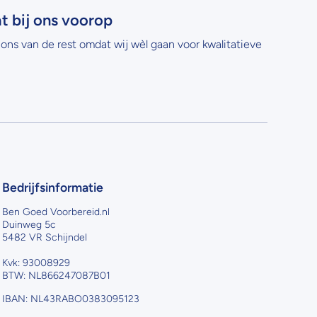
at bij ons voorop
ons van de rest omdat wij wèl gaan voor kwalitatieve
Bedrijfsinformatie
Ben Goed Voorbereid.nl
Duinweg 5c
5482 VR Schijndel
Kvk: 93008929
BTW: NL866247087B01
IBAN: NL43RABO0383095123