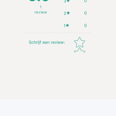
0
3
1
review
0
2
0
1
Star rating
Schrijf een review
: