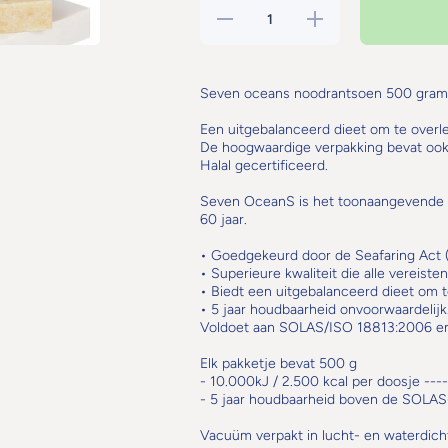
Hoeveelheid
Verhoog de
verlagen voor
hoeveelheid
Seven
voor Seven
Oceans
Oceans
Noodrantsoen
Noodrantsoen
500 gram /
500 gram /
Seven oceans noodrantsoen 500 gram
2500 kcal
2500 kcal
Een uitgebalanceerd dieet om te overl
De hoogwaardige verpakking bevat ook a
Halal gecertificeerd.
Seven OceanS is het toonaangevende 
60 jaar.
• Goedgekeurd door de Seafaring Act (m
• Superieure kwaliteit die alle vereisten
• Biedt een uitgebalanceerd dieet om t
• 5 jaar houdbaarheid onvoorwaardelijk
Voldoet aan SOLAS/ISO 18813:2006 en E
Elk pakketje bevat 500 g
- 10.000kJ / 2.500 kcal per doosje -----
- 5 jaar houdbaarheid boven de SOLAS
Vacuüm verpakt in lucht- en waterdich