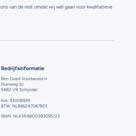
ons van de rest omdat wij wèl gaan voor kwalitatieve
Bedrijfsinformatie
Ben Goed Voorbereid.nl
Duinweg 5c
5482 VR Schijndel
Kvk: 93008929
BTW: NL866247087B01
IBAN: NL43RABO0383095123