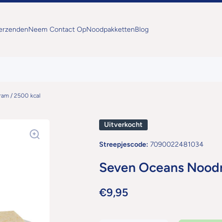
Verzenden
Neem Contact Op
Noodpakketten
Blog
am / 2500 kcal
Uitverkocht
Streepjescode:
7090022481034
Seven Oceans Noodr
€9,95