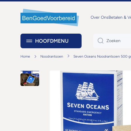
DOORGAAN NAAR ARTIKEL
Over Ons
Betalen & 
HOOFDMENU
Zoeken
Home
Noodrantsoen
Seven Oceans Noodrantsoen 500 gr
Ga naar productinformatie