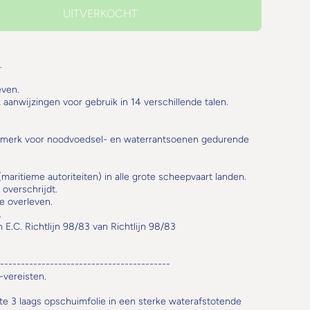
UITVERKOCHT
.
even.
anwijzingen voor gebruik in 14 verschillende talen.
merk voor noodvoedsel- en waterrantsoenen gedurende
aritieme autoriteiten) in alle grote scheepvaart landen.
 overschrijdt.
e overleven.
.
.C. Richtlijn 98/83 van Richtlijn 98/83
----------------------------------------
-vereisten.
te 3 laags opschuimfolie in een sterke waterafstotende