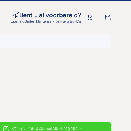
Bent u al voorbereid?
Log
Winkelwage
in
Openingstijden Klantenservice ma-vr 9u-17u
n
VOEG TOE AAN WINKELMANDJE