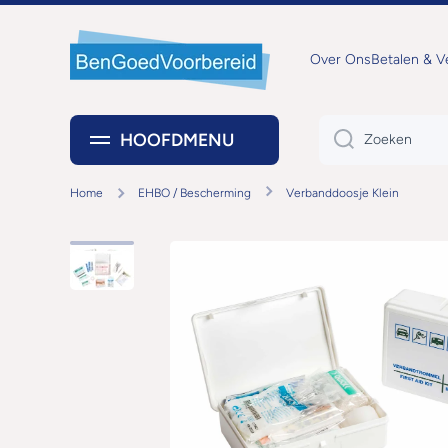
DOORGAAN NAAR ARTIKEL
Over Ons
Betalen & 
HOOFDMENU
Zoeken
Home
EHBO / Bescherming
Verbanddoosje Klein
Ga naar productinformatie