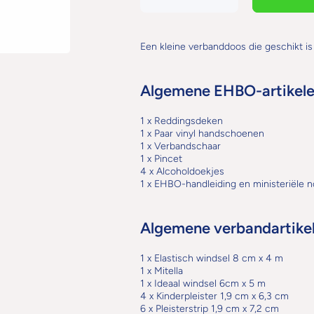
verlagen voor
hoeveelheid
Verbanddoosje
voor
Klein
Verbanddoosje
Klein
Een kleine verbanddoos die geschikt is
Algemene EHBO-artikel
1 x Reddingsdeken
1 x Paar vinyl handschoenen
1 x Verbandschaar
1 x Pincet
4 x Alcoholdoekjes
1 x EHBO-handleiding en ministeriële n
Algemene verbandartike
1 x Elastisch windsel 8 cm x 4 m
1 x Mitella
1 x Ideaal windsel 6cm x 5 m
4 x Kinderpleister 1,9 cm x 6,3 cm
6 x Pleisterstrip 1,9 cm x 7,2 cm