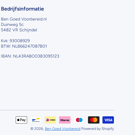
Bedrijfsinformatie
Ben Goed Voorbereid.nl
Duinweg 5c
5482 VR Schijndel
Kvk: 93008929
BTW: NL866247087B01
IBAN: NL43RABO0383095123
Betaalme
© 2026,
Ben Goed Voorbereid
Powered by Shopify