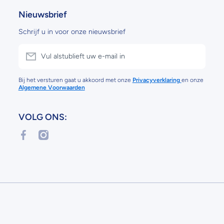
Nieuwsbrief
Schrijf u in voor onze nieuwsbrief
Vul alstublieft uw e-mail in
Bij het versturen gaat u akkoord met onze
Privacyverklaring
en onze
Algemene Voorwaarden
VOLG ONS:
facebookcom/profilephp?id=61556995364592
instagramcom/bengoedvoorbereidnl/