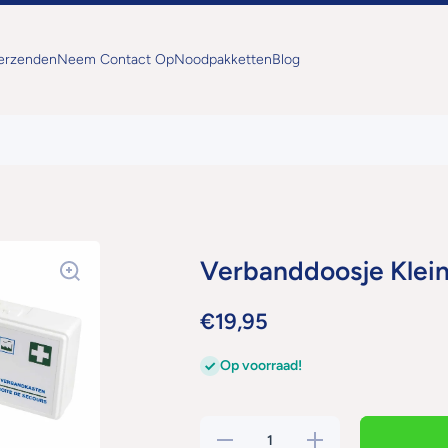
Verzenden
Neem Contact Op
Noodpakketten
Blog
Verbanddoosje Klei
€19,95
Op voorraad!
Hoeveelheid
Verhoog de